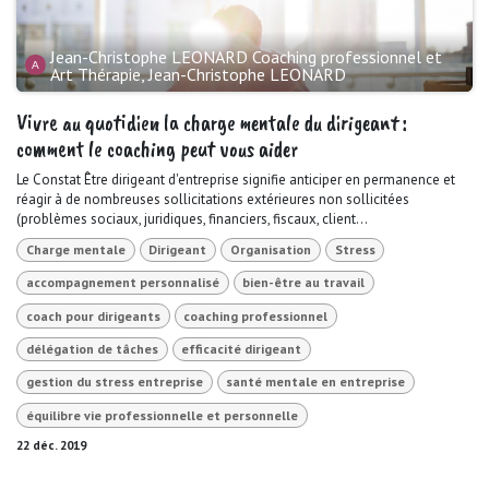
Jean-Christophe LEONARD Coaching professionnel et
Art Thérapie, Jean-Christophe LEONARD
Vivre au quotidien la charge mentale du dirigeant :
comment le coaching peut vous aider
Le Constat Être dirigeant d'entreprise signifie anticiper en permanence et
réagir à de nombreuses sollicitations extérieures non sollicitées
(problèmes sociaux, juridiques, financiers, fiscaux, client...
Charge mentale
Dirigeant
Organisation
Stress
accompagnement personnalisé
bien-être au travail
coach pour dirigeants
coaching professionnel
délégation de tâches
efficacité dirigeant
gestion du stress entreprise
santé mentale en entreprise
équilibre vie professionnelle et personnelle
22 déc. 2019